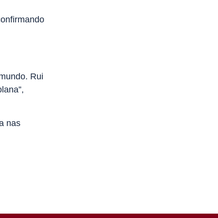
 confirmando
 mundo. Rui
lana”,
la nas