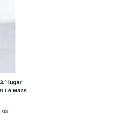
3.º lugar
an Le Mans
m os